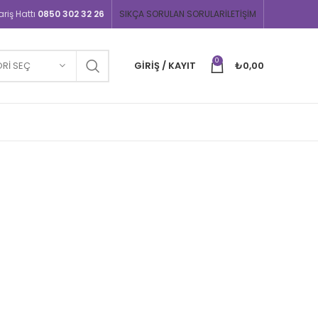
iş Hattı
0850 302 32 26
SIKÇA SORULAN SORULAR
İLETIŞIM
0
RI SEÇ
GIRIŞ / KAYIT
₺
0,00