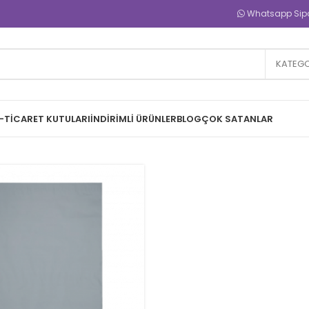
Whatsapp Sipar
KATEGO
-TICARET KUTULARI
İNDIRIMLI ÜRÜNLER
BLOG
ÇOK SATANLAR