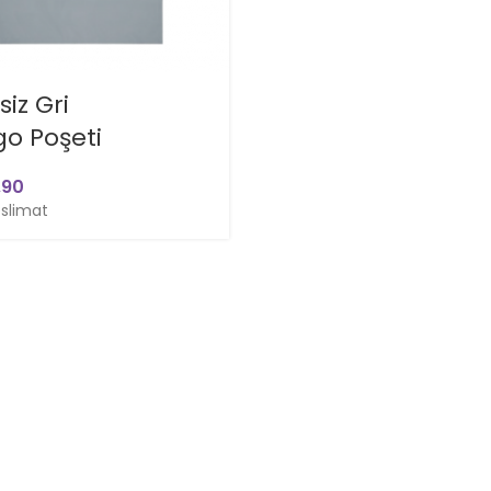
iz Gri
o Poşeti
eslimat