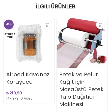
İLGILI ÜRÜNLER
-10%
STOKTA
YOK
Airbed Kavanoz
Petek ve Pelur
Koruyucu
Kağıt için
Masaüstü Petek
₺
Rulo Dağıtıcı
14x19x9 10 Adet
Makinesi