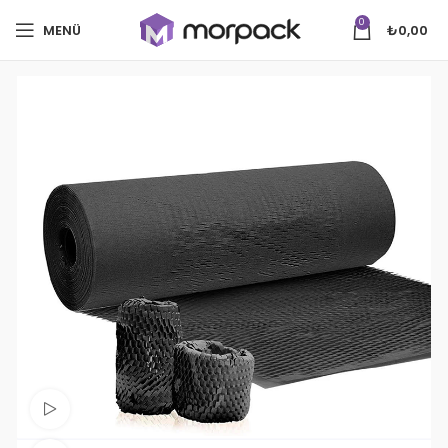
0
MENÜ
₺
0,00
Videoyu izle