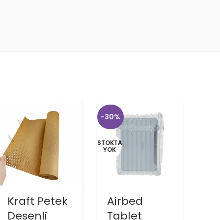
-30%
STOKTA
YOK
Kraft Petek
Airbed
Si
Desenli
Tablet
De