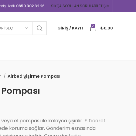
iş Hattı
0850 302 32 26
SIKÇA SORULAN SORULAR
İLETIŞIM
0
RI SEÇ
GIRIŞ / KAYIT
₺
0,00
r
Airbed Şişirme Pompası
e Pompası
eya el pompası ile kolayca şişirilir. E Ticaret
viyede koruma sağlar. Gönderim esnasında
ni minimuma indirir. Çevre dostudur.