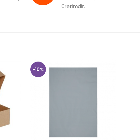
üretimdir.
-10%
-10%