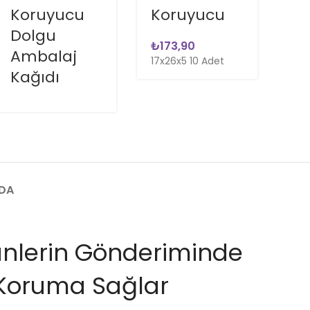
Koruyucu
Koruyucu
K
Dolgu
D
₺
Ambalaj
A
17x26x5 10 Adet
Kağıdı
Ka
NDA
rünlerin Gönderiminde
oruma Sağlar