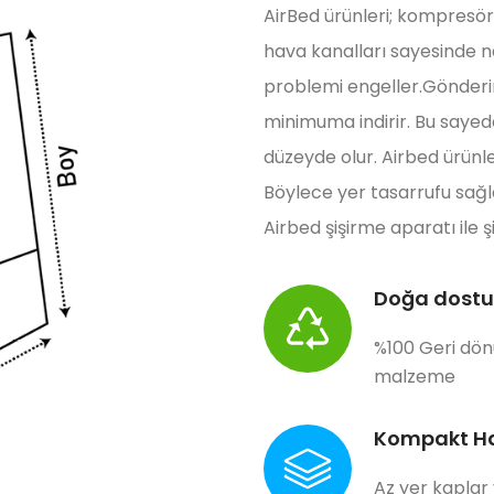
AirBed ürünleri; kompresör v
hava kanalları sayesinde n
problemi engeller.Gönderim
minimuma indirir. Bu sayed
düzeyde olur. Airbed ürünle
Böylece yer tasarrufu sağlar
Airbed şişirme aparatı ile şiş
Doğa dostu
%100 Geri dö
malzeme
Kompakt H
Az yer kaplar