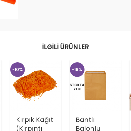
İLGILI ÜRÜNLER
-10%
-19%
STOKTA
YOK
Kırpık Kağıt
Bantlı
(Kırpıntı
Balonlu