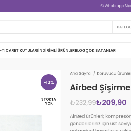
Whatsapp Sipar
KATEGO
-TICARET KUTULARI
İNDIRIMLI ÜRÜNLER
BLOG
ÇOK SATANLAR
Ana Sayfa
Koruyucu Ürünle
-10%
Airbed Şişirm
STOKTA
₺
209,90
₺
232,99
YOK
AirBed ürünleri; kompresör v
gönderileriniz için üst se
potansiyel hasarların riski