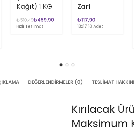
Kağıt) 1 KG
Zarf
₺
459,90
₺
₺
510,49
Hızlı Teslimat
13x17 10 Adet
ÇIKLAMA
DEĞERLENDIRMELER (0)
TESLIMAT HAKKI
Kırılacak Ü
Maksimum K