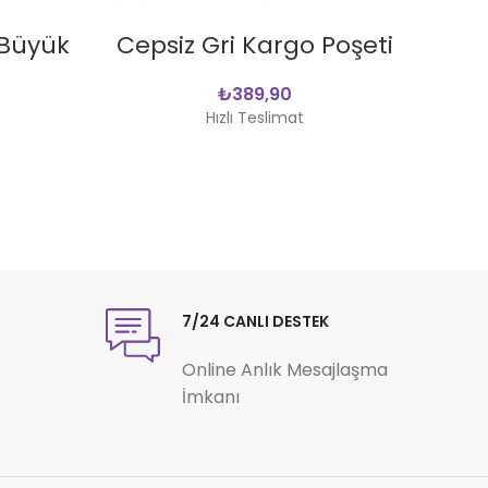
SEPETE EKLE
(Büyük
Cepsiz Gri Kargo Poşeti
Bal
₺
Hızlı Teslimat
7/24 CANLI DESTEK
Online Anlık Mesajlaşma
İmkanı