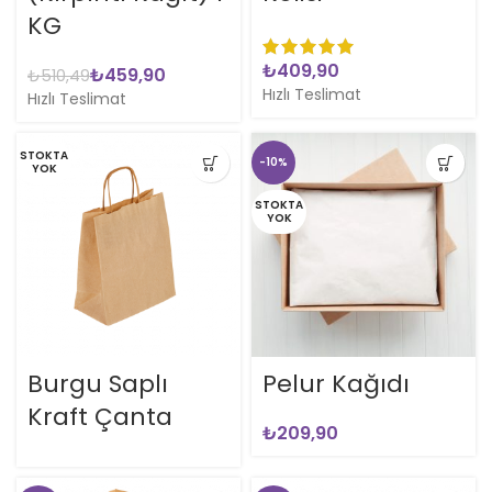
KG
₺
₺
459,90
₺
510,49
Hızlı Teslimat
Hızlı Teslimat
STOKTA
-10%
YOK
STOKTA
YOK
Burgu Saplı
Pelur Kağıdı
Kraft Çanta
₺