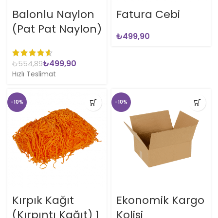
Balonlu Naylon
Fatura Cebi
(Pat Pat Naylon)
₺
₺
499,90
₺
554,89
Hızlı Teslimat
-10%
-10%
Kırpık Kağıt
Ekonomik Kargo
(Kırpıntı Kağıt) 1
Kolisi