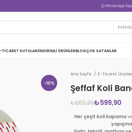
Whatsapp Sipar
KATEGO
-TICARET KUTULARI
İNDIRIMLI ÜRÜNLER
BLOG
ÇOK SATANLAR
Ana Sayfa
E-Ticaret Ürünle
-10%
Şeffaf Koli Ban
₺
599,90
₺
665,89
Her çeşit koli kapama
ve
yapışma
Gıda, tekstil, matbaa ve