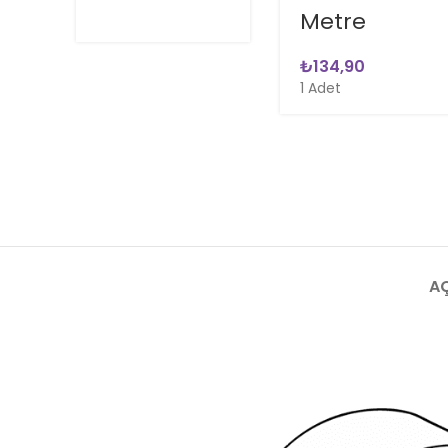
Metre
₺
1 Adet
A