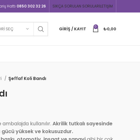
iş Hattı
0850 302 32 26
SIKÇA SORULAN SORULAR
İLETIŞIM
0
RI SEÇ
GIRIŞ / KAYIT
₺
0,00
ri
Şeffaf Koli Bandı
dı
 ambalajda kullanılır.
Akrilik tutkalı sayesinde
 gücü yüksek ve kokusuzdur.
 baskı, otomotiv, inşaat ve sanayi
gibi bir çok