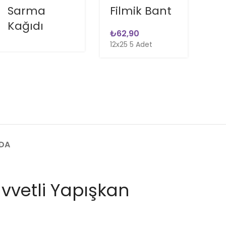
Sarma
Filmik Bant
K
Kağıdı
K
₺
(B
12x25 5 Adet
De
₺
Ter
NDA
uvvetli Yapışkan