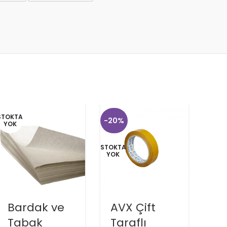
STOKTA
-20%
-10%
YOK
STOKTA
YOK
Bardak ve
AVX Çift
Ba
Tabak
Taraflı
Ti