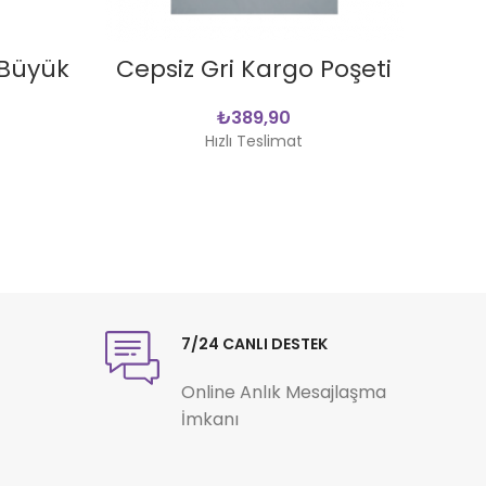
SEPETE EKLE
(Büyük
Cepsiz Gri Kargo Poşeti
Bal
₺
Hızlı Teslimat
7/24 CANLI DESTEK
Online Anlık Mesajlaşma
İmkanı