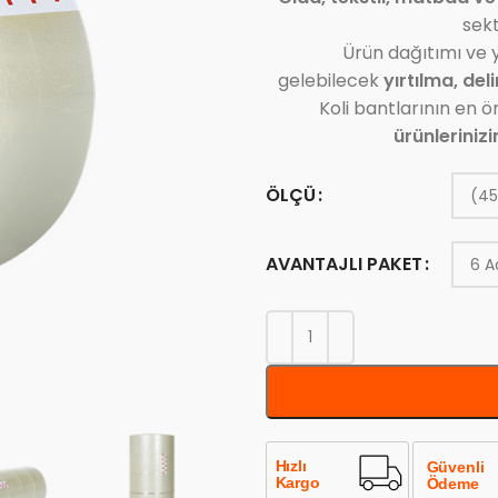
sekt
Ürün dağıtımı ve
gelebilecek
yırtılma, del
Koli bantlarının en ö
ürünlerinizi
ÖLÇÜ
AVANTAJLI PAKET