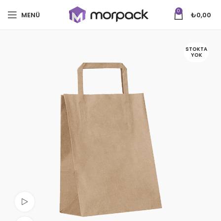
0
MENÜ
₺
0,00
STOKTA
YOK
Videoyu izle