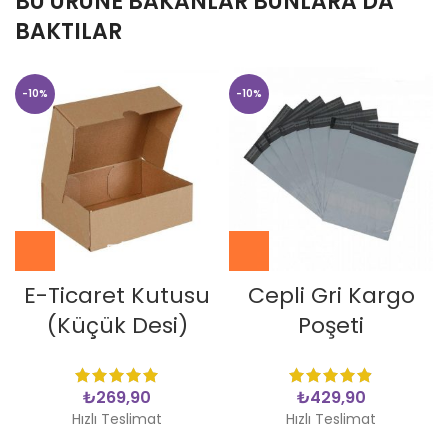
BU ÜRÜNE BAKANLAR BUNLARA DA
BAKTILAR
-10%
-10%
E-Ticaret Kutusu
Cepli Gri Kargo
(Küçük Desi)
Poşeti
₺
₺
Hızlı Teslimat
Hızlı Teslimat