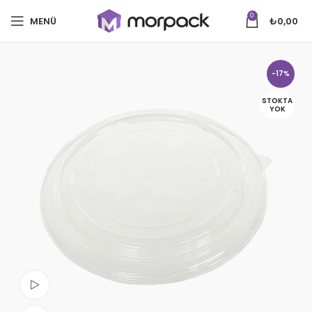
0
MENÜ
₺
0,00
-17%
STOKTA
YOK
Videoyu izle