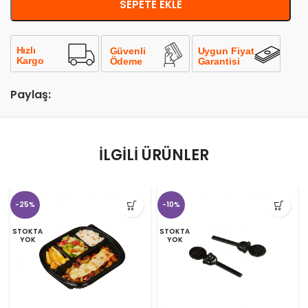
SEPETE EKLE
Paylaş:
İLGILI ÜRÜNLER
-25%
-10%
STOKTA
STOKTA
YOK
YOK