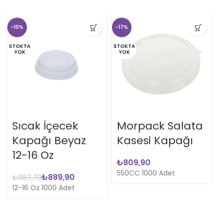
-10%
-17%
STOKTA
STOKTA
YOK
YOK
Sıcak İçecek
Morpack Salata
Kapağı Beyaz
Kasesi Kapağı
12-16 Oz
₺
550CC 1000 Adet
₺
889,90
₺
987,79
12-16 Oz 1000 Adet