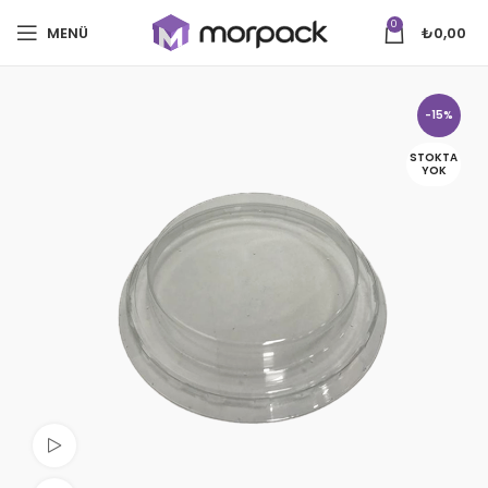
0
MENÜ
₺
0,00
-15%
STOKTA
YOK
Videoyu izle