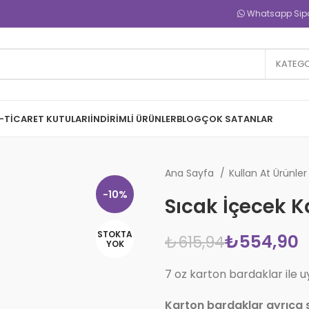
Whatsapp Sipar
KATEGO
-TICARET KUTULARI
İNDIRIMLI ÜRÜNLER
BLOG
ÇOK SATANLAR
Ana Sayfa
Kullan At Ürünle
-10%
Sıcak İçecek K
STOKTA
₺
554,90
₺
615,94
YOK
7 oz karton bardaklar ile u
Karton bardaklar ayrıca 