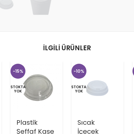
İLGILI ÜRÜNLER
-15%
-10%
STOKTA
STOKTA
YOK
YOK
Plastik
Sıcak
Şeffaf Kase
İçecek