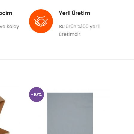
acim
Yerli Üretim
 ve kolay
Bu ürün %100 yerli
üretimdir.
-10%
-10%