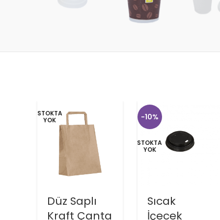
STOKTA
-10%
YOK
STOKTA
YOK
Düz Saplı
Sıcak
Kraft Çanta
İçecek