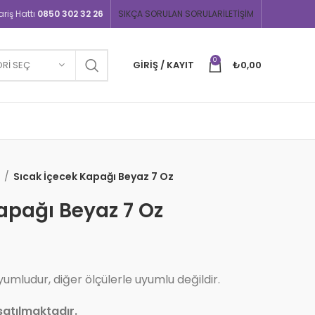
iş Hattı
0850 302 32 26
SIKÇA SORULAN SORULAR
İLETIŞIM
0
RI SEÇ
GIRIŞ / KAYIT
₺
0,00
r
Sıcak İçecek Kapağı Beyaz 7 Oz
apağı Beyaz 7 Oz
yumludur, diğer ölçülerle uyumlu değildir.
satılmaktadır.