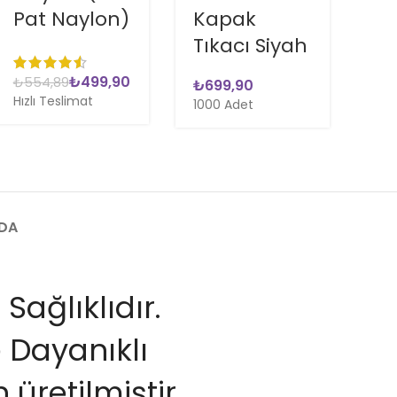
Pat Naylon)
Kapak
Ka
Tıkacı Siyah
Ba
₺
499,90
₺
554,89
₺
Hızlı Teslimat
1000 Adet
NDA
Sağlıklıdır.
 Dayanıklı
retilmiştir.