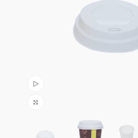
Videoyu izle
Büyüt