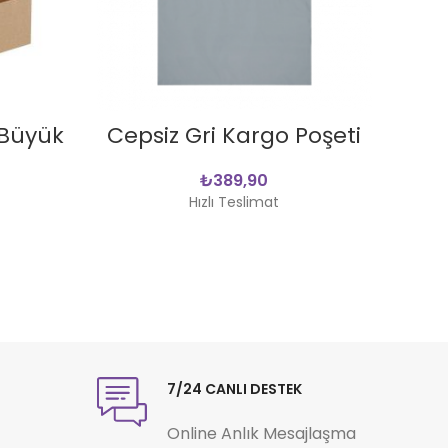
SEPETE EKLE
(Büyük
Cepsiz Gri Kargo Poşeti
Bal
₺
Hızlı Teslimat
7/24 CANLI DESTEK
Online Anlık Mesajlaşma