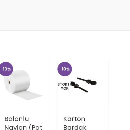
STOKT
-10%
-10%
YOK
STOKTA
YOK
Balonlu
Karton
Yı
Naylon (Pat
Bardak
De