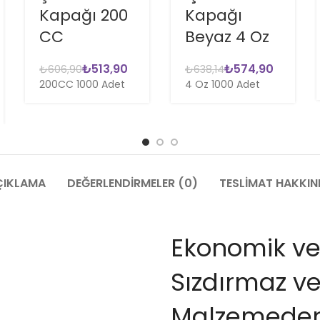
Kapağı 200
Kapağı
CC
Beyaz 4 Oz
₺
513,90
₺
574,90
₺
606,90
₺
638,14
200CC 1000 Adet
4 Oz 1000 Adet
ÇIKLAMA
DEĞERLENDIRMELER (0)
TESLIMAT HAKKI
Ekonomik ve 
Sızdırmaz ve
Malzemeden ü