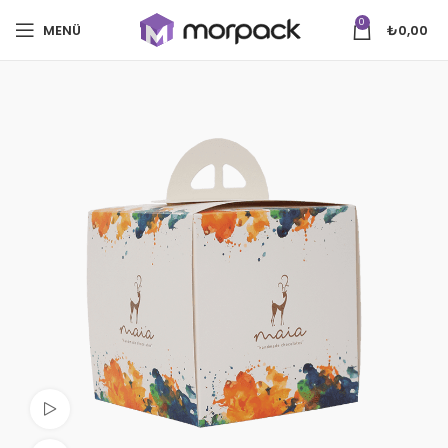
0
MENÜ
₺
0,00
Videoyu izle