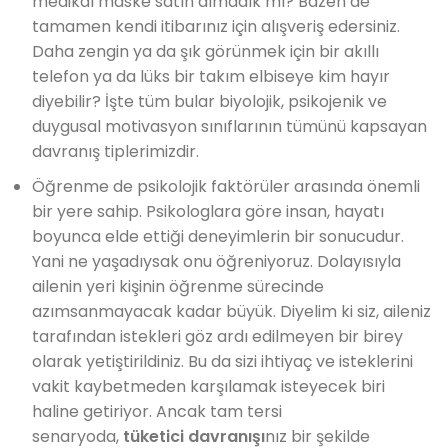
medikal maske satın almadık mı? Bazen de
tamamen kendi itibarınız için alışveriş edersiniz.
Daha zengin ya da şık görünmek için bir akıllı
telefon ya da lüks bir takım elbiseye kim hayır
diyebilir? İşte tüm bular biyolojik, psikojenik ve
duygusal motivasyon sınıflarının tümünü kapsayan
davranış tiplerimizdir.
Öğrenme de psikolojik faktörüler arasında önemli
bir yere sahip. Psikologlara göre insan, hayatı
boyunca elde ettiği deneyimlerin bir sonucudur.
Yani ne yaşadıysak onu öğreniyoruz. Dolayısıyla
ailenin yeri kişinin öğrenme sürecinde
azımsanmayacak kadar büyük. Diyelim ki siz, aileniz
tarafından istekleri göz ardı edilmeyen bir birey
olarak yetiştirildiniz. Bu da sizi ihtiyaç ve isteklerini
vakit kaybetmeden karşılamak isteyecek biri
haline getiriyor. Ancak tam tersi
senaryoda,
tüketici davranışı
nız bir şekilde