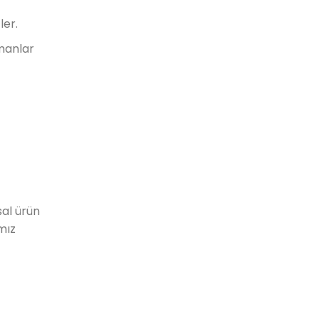
ler.
manlar
sal ürün
mız