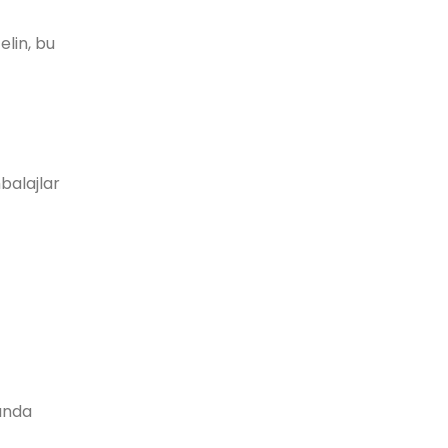
elin, bu
mbalajlar
ında