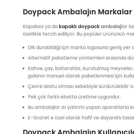
Doypack Ambalajın Markalar i
Kapaksız ya da
kapaklı doypack
ambalaj
lar b
özellikle tercih ediliyor. Bu popüler ürününün 
Dik durabildiği için marka logosuna geniş yer a
Alternatif paketleme yöntemleri arasında düş
Kahve, çay, baharatlar, kurutulmuş meyveler, 
gıdanın manuel olarak paketlenmesi için kullan
Çevre dostu olması sebebiyle sürdürülebilir öze
Pek çok farklı ebatta üretime uygundur.
Bu ambalajlar ısı yalıtımı yapan aparatlarla ka
E-ticaret e özel olarak hafif ve dayanıklı tasar
Doypack Ambalajın Kullanıcıla