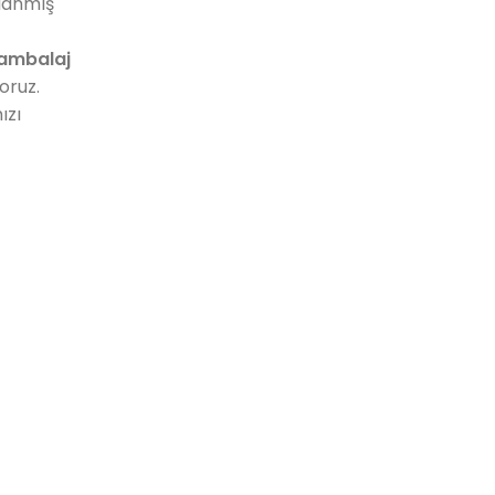
rlanmış
ambalaj
oruz.
ızı