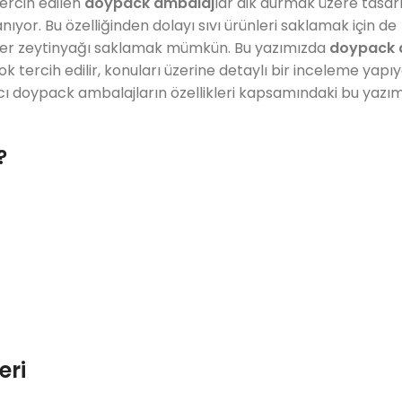
tercih edilen
doypack ambalaj
lar dik durmak üzere tasa
ıyor. Bu özelliğinden dolayı sıvı ürünleri saklamak için de
ster zeytinyağı saklamak mümkün. Bu yazımızda
doypack 
ok tercih edilir, konuları üzerine detaylı bir inceleme yapıy
anıcı doypack ambalajların özellikleri kapsamındaki bu yazım
?
eri