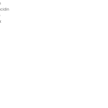
n
cidin
e
k