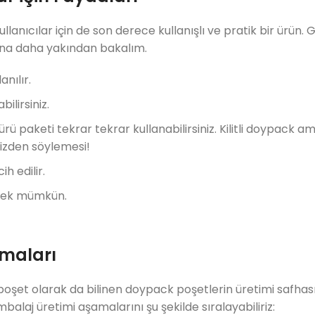
anıcılar için de son derece kullanışlı ve pratik bir ürün. G
rına daha yakından bakalım.
anılır.
bilirsiniz.
rü paketi tekrar tekrar kullanabilirsiniz. Kilitli doypack a
Bizden söylemesi!
h edilir.
örmek mümkün.
maları
oşet olarak da bilinen doypack poşetlerin üretimi safhas
laj üretimi aşamalarını şu şekilde sıralayabiliriz: