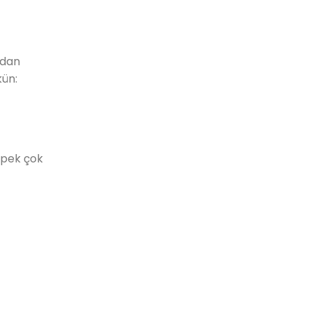
ndan
kün:
 pek çok