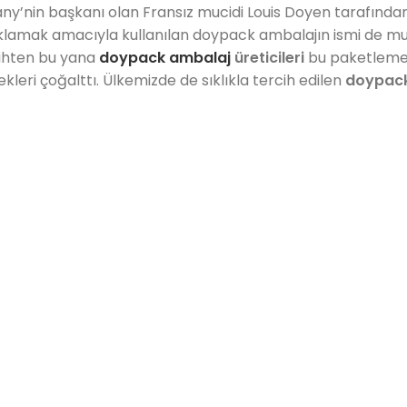
’nin başkanı olan Fransız mucidi Louis Doyen tarafında
aklamak amacıyla kullanılan doypack ambalajın ismi de mu
ihten bu yana
doypack ambalaj
üreticileri
bu paketlem
kleri çoğalttı. Ülkemizde de sıklıkla tercih edilen
doypac