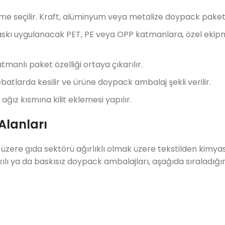
me seçilir. Kraft, alüminyum veya metalize doypack paket
askı uygulanacak PET, PE veya OPP katmanlara, özel ekip
manlı paket özelliği ortaya çıkarılır.
batlarda kesilir ve ürüne doypack ambalaj şekli verilir.
ağız kısmına kilit eklemesi yapılır.
Alanları
zere gıda sektörü ağırlıklı olmak üzere tekstilden kimya
kılı ya da baskısız doypack ambalajları, aşağıda sıraladığı