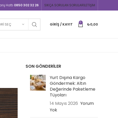
iş Hattı
0850 302 32 26
SIKÇA SORULAN SORULAR
İLETIŞIM
0
RI SEÇ
GIRIŞ / KAYIT
₺
0,00
SON GÖNDERILER
Yurt Dışına Kargo
Göndermek: Altın
Değerinde Paketleme
Tüyoları
14 Mayıs 2026
Yorum
Yok