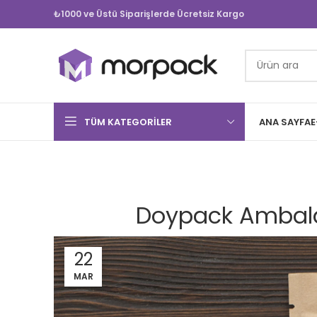
₺1000 ve Üstü Siparişlerde Ücretsiz Kargo
TÜM KATEGORILER
ANA SAYFA
E
Doypack Ambalaj 
22
MAR