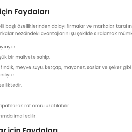
çin Faydaları
elli başlı özelliklerinden dolayı firmalar ve markalar tarafı
markalar nezdindeki avantajlarını şu şekilde sıralamak müm
yırıyor.
ük bir maliyete sahip.
fındık, meyve suyu, ketçap, mayonez, soslar ve şeker gibi
ılıyor.
lliktedir.
patılarak raf ömrü uzatılabilir.
ımda imal edilir.
r için Faydaları