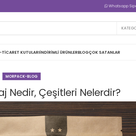
Whatsapp Sipar
KATEGO
-TICARET KUTULARI
İNDIRIMLI ÜRÜNLER
BLOG
ÇOK SATANLAR
MORPACK-BLOG
Nedir, Çeşitleri Nelerdir?