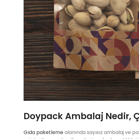
Doypack Ambalaj Nedir, Çe
Gıda paketleme
alanında sayısız ambalaj ve pak