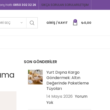
iş Hattı
0850 302 32 26
SIKÇA SORULAN SORULAR
İLETIŞIM
0
RI SEÇ
GIRIŞ / KAYIT
₺
0,00
SON GÖNDERILER
şıma
Yurt Dışına Kargo
Göndermek: Altın
Değerinde Paketleme
Tüyoları
14 Mayıs 2026
Yorum
Yok