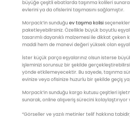
büyüğe çeşitli ebatlarda taşınma kolileri sunarak
evlerini ya da ofislerini taşımasını sağlamıştır.
Morpack’in sunduğu
ev taşıma kolisi
seçenekleri
paketleyebilirsiniz. Özellikle büyük boyutlu eş
tasarımlı dayanıklı malzemesi ile dikkat çeken ko
maddi hem de manevi değeri yüksek olan eşyaları
İster küçük parça eşyalarınız olsun isterse büyü
işleminizi sorunsuz bir şekilde gerçekleştirebili
yönde etkilemeyecektir. Bu sayede, taşınma sür
evinize veya ofisinize huzurlu bir şekilde geçiş yap
Morpack’in sunduğu kargo kutusu çeşitleri işletm
sunarak, online alışveriş sürecini kolaylaştırıyo
“Görseller ve yazılı metinler telif hakkına tabid