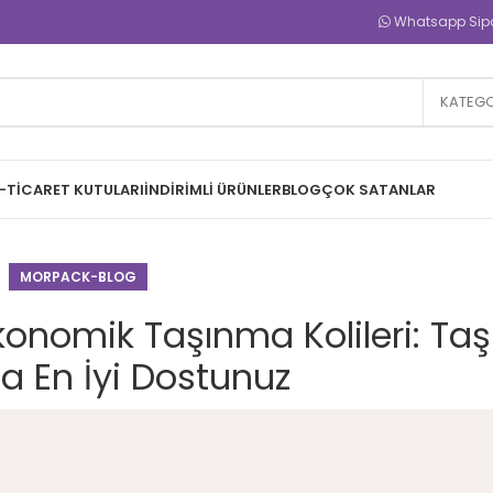
Whatsapp Sipar
KATEGO
-TICARET KUTULARI
İNDIRIMLI ÜRÜNLER
BLOG
ÇOK SATANLAR
MORPACK-BLOG
konomik Taşınma Kolileri: Ta
da En İyi Dostunuz