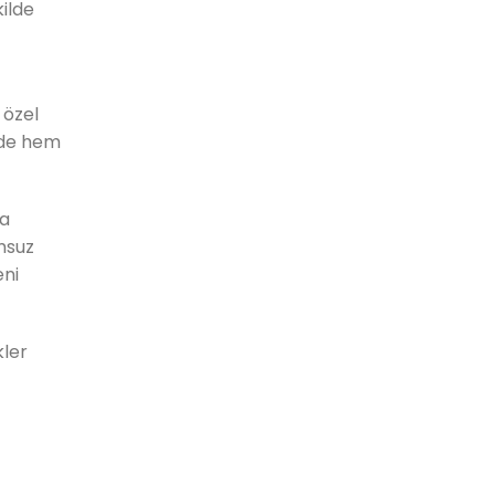
kilde
 özel
yede hem
ma
umsuz
eni
kler