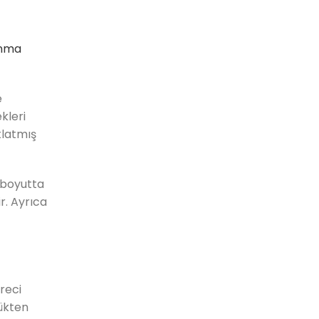
ınma
e
kleri
tlatmış
u boyutta
r. Ayrıca
reci
ükten