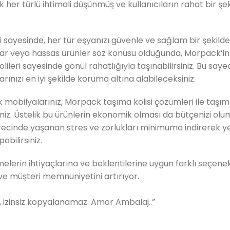
 her türlü ihtimali düşünmüş ve kullanıcıların rahat bir şe
 sayesinde, her tür eşyanızı güvenle ve sağlam bir şekilde
yalar veya hassas ürünler söz konusu olduğunda, Morpack’in
lileri sayesinde gönül rahatlığıyla taşınabilirsiniz. Bu sa
nızı en iyi şekilde koruma altına alabileceksiniz.
k mobilyalarınız, Morpack taşıma kolisi çözümleri ile taşı
rsiniz. Üstelik bu ürünlerin ekonomik olması da bütçenizi ol
ecinde yaşanan stres ve zorlukları minimuma indirerek y
abilirsiniz.
elerin ihtiyaçlarına ve beklentilerine uygun farklı seçene
r ve müşteri memnuniyetini artırıyor.
ir, izinsiz kopyalanamaz. Amor Ambalaj..”