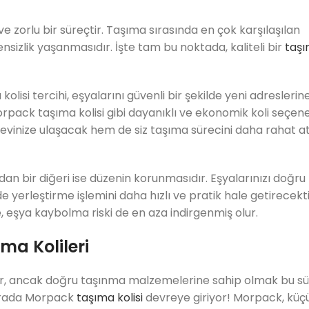
ve zorlu bir süreçtir. Taşıma sırasında en çok karşılaşılan
nsizlik yaşanmasıdır. İşte tam bu noktada, kaliteli bir
taş
olisi tercihi, eşyalarını güvenli bir şekilde yeni adreslerin
pack taşıma kolisi gibi dayanıklı ve ekonomik koli seçene
 evinize ulaşacak hem de siz taşıma sürecini daha rahat a
ndan bir diğeri ise düzenin korunmasıdır. Eşyalarınızı doğr
 yerleştirme işlemini daha hızlı ve pratik hale getirecekti
de, eşya kaybolma riski de en aza indirgenmiş olur.
ma Kolileri
bilir, ancak doğru taşınma malzemelerine sahip olmak bu sü
 burada Morpack
taşıma kolisi
devreye giriyor! Morpack, küç