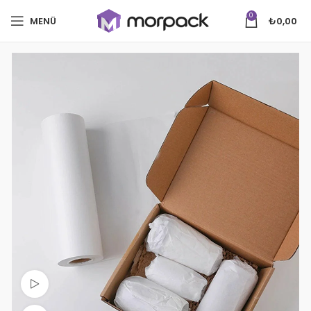
0
MENÜ
₺
0,00
Videoyu izle