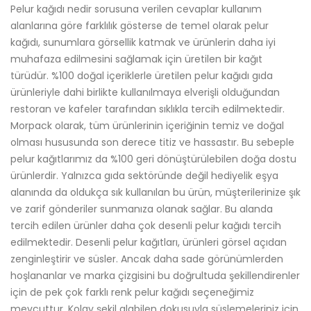
Pelur kağıdı nedir sorusuna verilen cevaplar kullanım
alanlarına göre farklılık gösterse de temel olarak pelur
kağıdı, sunumlara görsellik katmak ve ürünlerin daha iyi
muhafaza edilmesini sağlamak için üretilen bir kağıt
türüdür. %100 doğal içeriklerle üretilen pelur kağıdı gıda
ürünleriyle dahi birlikte kullanılmaya elverişli olduğundan
restoran ve kafeler tarafından sıklıkla tercih edilmektedir.
Morpack olarak, tüm ürünlerinin içeriğinin temiz ve doğal
olması hususunda son derece titiz ve hassastır. Bu sebeple
pelur kağıtlarımız da %100 geri dönüştürülebilen doğa dostu
ürünlerdir. Yalnızca gıda sektöründe değil hediyelik eşya
alanında da oldukça sık kullanılan bu ürün, müşterilerinize şık
ve zarif gönderiler sunmanıza olanak sağlar. Bu alanda
tercih edilen ürünler daha çok desenli pelur kağıdı tercih
edilmektedir. Desenli pelur kağıtları, ürünleri görsel açıdan
zenginleştirir ve süsler. Ancak daha sade görünümlerden
hoşlananlar ve marka çizgisini bu doğrultuda şekillendirenler
için de pek çok farklı renk pelur kağıdı seçeneğimiz
mevcuttur. Kolay şekil alabilen dokusuyla süslemeleriniz için