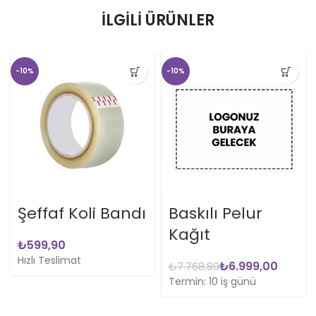
İLGILI ÜRÜNLER
-10%
-10%
Şeffaf Koli Bandı
Baskılı Pelur
Kağıt
₺
Hızlı Teslimat
₺
6.999,00
₺
7.768,89
Termin: 10 iş günü