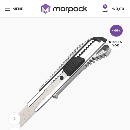
0
MENÜ
₺
0,00
-40%
STOKTA
YOK
Videoyu izle