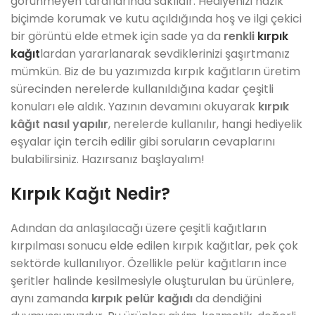
görünmeyen taraflarında saklıdır. Hediyenizi nazik
biçimde korumak ve kutu açıldığında hoş ve ilgi çekici
bir görüntü elde etmek için sade ya da
renkli
kırpık
kağıt
lardan yararlanarak sevdiklerinizi şaşırtmanız
mümkün. Biz de bu yazımızda kırpık kağıtların üretim
sürecinden nerelerde kullanıldığına kadar çeşitli
konuları ele aldık. Yazının devamını okuyarak
kırpık
kâğıt nasıl yapılır
, nerelerde kullanılır, hangi hediyelik
eşyalar için tercih edilir gibi soruların cevaplarını
bulabilirsiniz. Hazırsanız başlayalım!
Kırpık Kağıt Nedir?
Adından da anlaşılacağı üzere çeşitli kağıtların
kırpılması sonucu elde edilen kırpık kağıtlar, pek çok
sektörde kullanılıyor. Özellikle pelür kağıtların ince
şeritler halinde kesilmesiyle oluşturulan bu ürünlere,
aynı zamanda
kırpık pelür kağıdı
da dendiğini