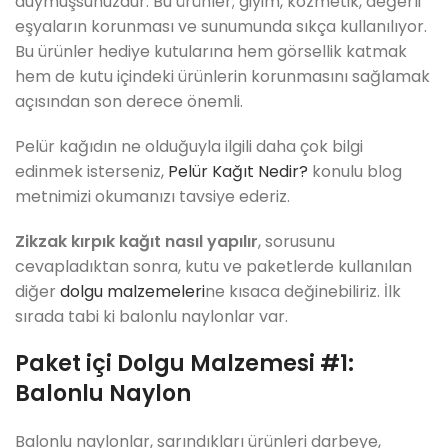
duymuşsunuzdur. Bu ürünler; giyim, kozmetik, değerli
eşyaların korunması ve sunumunda sıkça kullanılıyor.
Bu ürünler hediye kutularına hem görsellik katmak
hem de kutu içindeki ürünlerin korunmasını sağlamak
açısından son derece önemli.
Pelür kağıdın ne olduğuyla ilgili daha çok bilgi
edinmek isterseniz,
Pelür Kağıt Nedir?
konulu blog
metnimizi okumanızı tavsiye ederiz.
Zikzak kırpık kağıt nasıl yapılır
, sorusunu
cevapladıktan sonra, kutu ve paketlerde kullanılan
diğer
dolgu malzemeleri
ne kısaca değinebiliriz. İlk
sırada tabi ki balonlu naylonlar var.
Paket içi Dolgu Malzemesi #1:
Balonlu Naylon
Balonlu naylonlar, sarındıkları ürünleri darbeye,