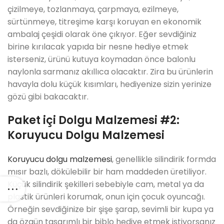
çizilmeye, tozlanmaya, çarpmaya, ezilmeye,
sürtünmeye, titreşime karşı koruyan en ekonomik
ambalaj çeşidi olarak öne çıkıyor. Eğer sevdiğiniz
birine kırılacak yapıda bir nesne hediye etmek
isterseniz, ürünü kutuya koymadan önce balonlu
naylonla sarmanız akıllıca olacaktır. Zira bu ürünlerin
havayla dolu küçük kısımları, hediyenize sizin yerinize
gözü gibi bakacaktır.
Paket içi Dolgu Malzemesi #2:
Koruyucu Dolgu Malzemesi
Koruyucu dolgu malzemesi
, genellikle silindirik formda
mısır bazlı, dökülebilir bir ham maddeden üretiliyor.
Küçük silindirik şekilleri sebebiyle cam, metal ya da
plastik ürünleri korumak, onun için çocuk oyuncağı.
Örneğin sevdiğinize bir şişe şarap, sevimli bir kupa ya
da özgün tasarımlı bir biblo hediye etmek istiyorsanız