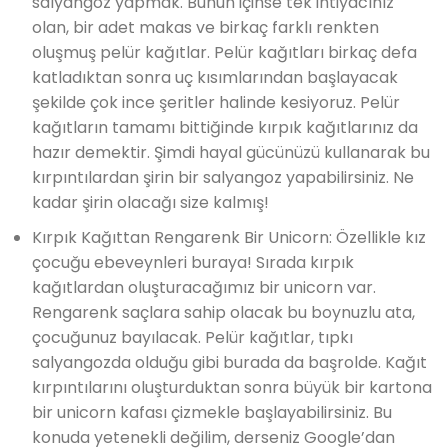
salyangoz yapmak. Bunun içinse tek ihtiyacınız
olan, bir adet makas ve birkaç farklı renkten
oluşmuş pelür kağıtlar. Pelür kağıtları birkaç defa
katladıktan sonra uç kısımlarından başlayacak
şekilde çok ince şeritler halinde kesiyoruz. Pelür
kağıtların tamamı bittiğinde kırpık kağıtlarınız da
hazır demektir. Şimdi hayal gücünüzü kullanarak bu
kırpıntılardan şirin bir salyangoz yapabilirsiniz. Ne
kadar şirin olacağı size kalmış!
Kırpık Kağıttan Rengarenk Bir Unicorn: Özellikle kız
çocuğu ebeveynleri buraya! Sırada kırpık
kağıtlardan oluşturacağımız bir unicorn var.
Rengarenk saçlara sahip olacak bu boynuzlu ata,
çocuğunuz bayılacak. Pelür kağıtlar, tıpkı
salyangozda olduğu gibi burada da başrolde. Kağıt
kırpıntılarını oluşturduktan sonra büyük bir kartona
bir unicorn kafası çizmekle başlayabilirsiniz. Bu
konuda yetenekli değilim, derseniz Google’dan