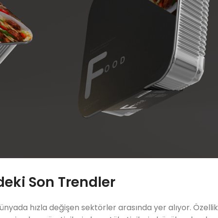
eki Son Trendler
nyada hızla değişen sektörler arasında yer alıyor. Özellik