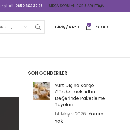
iş Hattı
0850 302 32 26
SIKÇA SORULAN SORULAR
İLETIŞIM
0
RI SEÇ
GIRIŞ / KAYIT
₺
0,00
SON GÖNDERILER
Yurt Dışına Kargo
Göndermek: Altın
Değerinde Paketleme
Tüyoları
14 Mayıs 2026
Yorum
Yok