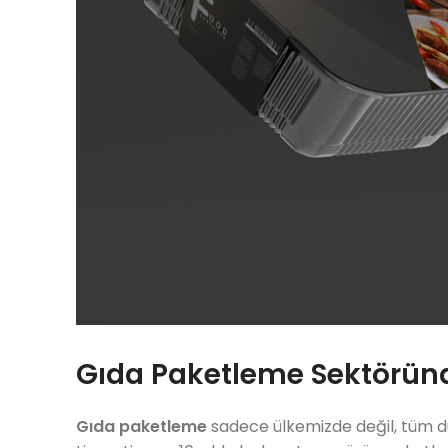
Gıda Paketleme Sektöründ
Gıda paketleme
sadece ülkemizde değil, tüm dü