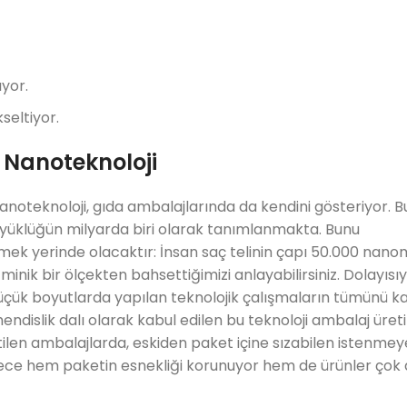
ıyor.
seltiyor.
 Nanoteknoloji
oteknoloji, gıda ambalajlarında da kendini gösteriyor. B
büyüklüğün milyarda biri olarak tanımlanmakta. Bunu
mek yerinde olacaktır: İnsan saç telinin çapı 50.000 nano
ik bir ölçekten bahsettiğimizi anlayabilirsiniz. Dolayısıy
çük boyutlarda yapılan teknolojik çalışmaların tümünü ka
ndislik dalı olarak kabul edilen bu teknoloji ambalaj üre
tilen ambalajlarda, eskiden paket içine sızabilen istenme
öylece hem paketin esnekliği korunuyor hem de ürünler çok