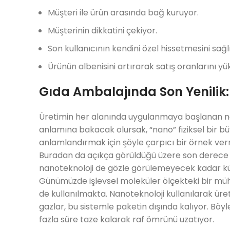
Müşteri ile ürün arasında bağ kuruyor.
Müşterinin dikkatini çekiyor.
Son kullanıcının kendini özel hissetmesini sağl
Ürünün albenisini artırarak satış oranlarını yük
Gıda Ambalajında Son Yenilik:
Üretimin her alanında uygulanmaya başlanan nan
anlamına bakacak olursak, “nano” fiziksel bir 
anlamlandırmak için şöyle çarpıcı bir örnek ver
Buradan da açıkça görüldüğü üzere son derece min
nanoteknoloji de gözle görülemeyecek kadar kü
Günümüzde işlevsel moleküler ölçekteki bir mühe
de kullanılmakta. Nanoteknoloji kullanılarak üre
gazlar, bu sistemle paketin dışında kalıyor. B
fazla süre taze kalarak raf ömrünü uzatıyor.