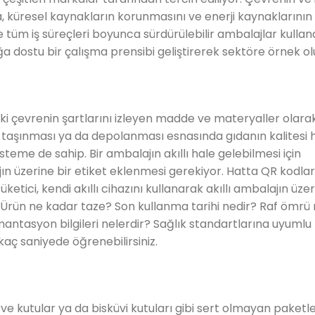
, küresel kaynakların korunmasını ve enerji kaynaklarının 
 tüm iş süreçleri boyunca sürdürülebilir ambalajlar kulla
a dostu bir çalışma prensibi geliştirerek sektöre örnek ol
aki çevrenin şartlarını izleyen madde ve materyaller olara
 taşınması ya da depolanması esnasında gıdanın kalitesi
isteme de sahip. Bir ambalajın akıllı hale gelebilmesi için
 üzerine bir etiket eklenmesi gerekiyor. Hatta QR kodlar 
etici, kendi akıllı cihazını kullanarak akıllı ambalajın üze
r. Ürün ne kadar taze? Son kullanma tarihi nedir? Raf ömrü
antasyon bilgileri nelerdir? Sağlık standartlarına uyuml
kaç saniyede öğrenebilirsiniz.
ve kutular ya da bisküvi kutuları gibi sert olmayan paket