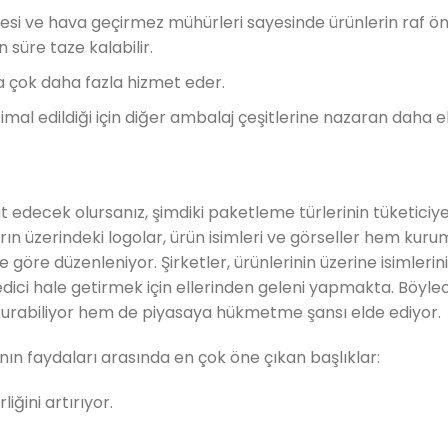
esi ve hava geçirmez mühürleri sayesinde ürünlerin raf 
 süre taze kalabilir.
a çok daha fazla hizmet eder.
imal edildiği için diğer ambalaj çeşitlerine nazaran daha eko
edecek olursanız, şimdiki paketleme türlerinin tüketiciy
arın üzerindeki logolar, ürün isimleri ve görseller hem kuru
öre düzenleniyor. Şirketler, ürünlerinin üzerine isimlerini
dici hale getirmek için ellerinden geleni yapmakta. Böyle
 kurabiliyor hem de piyasaya hükmetme şansı elde ediyor.
ın faydaları arasında en çok öne çıkan başlıklar:
liğini artırıyor.