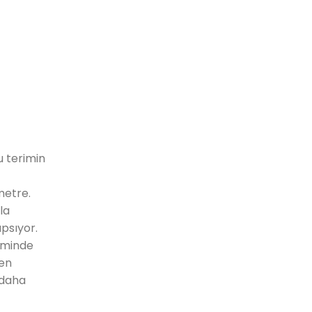
u terimin
metre.
la
psıyor.
timinde
yen
 daha