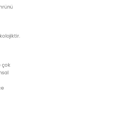
ömrünü
lojiktir.
e çok
msal
ce