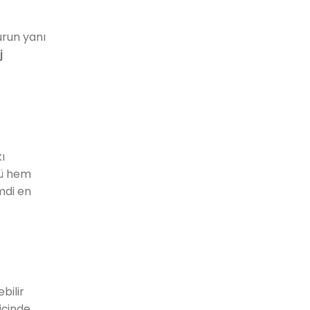
urun yanı
j
ı
nü hem
mdi en
bilir
içinde