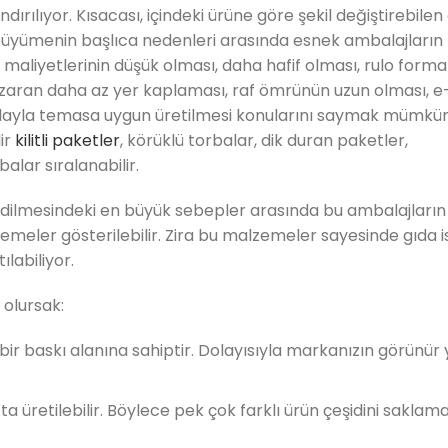
ırılıyor. Kısacası, içindeki ürüne göre şekil değiştirebile
büyümenin başlıca nedenleri arasında esnek ambalajların
, maliyetlerinin düşük olması, daha hafif olması, rulo form
 nazaran daha az yer kaplaması, raf ömrünün uzun olması, e
ıdayla temasa uygun üretilmesi konularını saymak mümkün
ir
kilitli paketler
, körüklü torbalar, dik duran paketler,
lar sıralanabilir.
edilmesindeki en büyük sebepler arasında bu ambalajların
meler gösterilebilir. Zira bu malzemeler sayesinde gıda is
ılabiliyor.
 olursak:
n bir baskı alanına sahiptir. Dolayısıyla markanızın görünür
a üretilebilir. Böylece pek çok farklı ürün çeşidini saklama