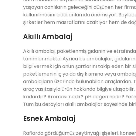
yaşayan canlıların geleceğini düşünen her firma
kullanılmasını ciddi anlamda önemsiyor. Böylece
şirketler hem masraflarını azaltıyor hem de doğ
Akıllı Ambalaj
Akıllı ambalaj, paketlenmiş gıdanın ve etrafınd
tanımlanmakta. Ayrıca bu ambalajlar, gıdaların
bilgi vermek için onun şartlarını takip eden bir s
paketlemenin iç ya da dış kısmına veya ambalajın
ambalajların üzerinde bulunabilen araçlardan. Tük
araç vasıtasıyla ürün hakkında bilgiye ulaşabili
kadardır? Aroması nedir? pH değeri nedir? Ferm
Tüm bu detayları akıllı ambalajlar sayesinde bir
Esnek Ambalaj
Raflarda gördüğümüz zeytinyağı şişeleri, konser