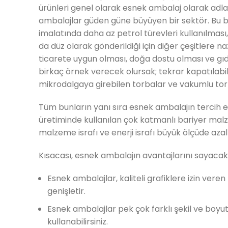
ürünleri genel olarak esnek ambalaj olarak adland
ambalajlar güden güne büyüyen bir sektör. Bu 
imalatında daha az petrol türevleri kullanılması
da düz olarak gönderildiği için diğer çeşitlere
ticarete uygun olması, doğa dostu olması ve g
birkaç örnek verecek olursak; tekrar kapatılabil
mikrodalgaya girebilen torbalar ve vakumlu torba
Tüm bunların yanı sıra esnek ambalajın tercih 
üretiminde kullanılan çok katmanlı bariyer malze
malzeme israfı ve enerji israfı büyük ölçüde azalt
Kısacası, esnek ambalajın avantajlarını sayacak
Esnek ambalajlar, kaliteli grafiklere izin vere
genişletir.
Esnek ambalajlar pek çok farklı şekil ve boyutt
kullanabilirsiniz.