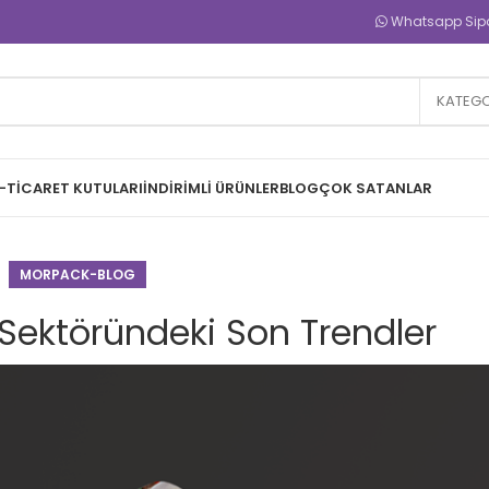
Whatsapp Sipar
KATEGO
-TICARET KUTULARI
İNDIRIMLI ÜRÜNLER
BLOG
ÇOK SATANLAR
MORPACK-BLOG
Sektöründeki Son Trendler