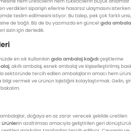
lemesine hem üreticilerin hem tüketicilerin büyük anlamlar
 verdikleri siparişin ellerine hasarsız ulaşmasını isterken
çimde teslim edilmesini istiyor. Bu talep, pek çok farklı uns
tesine de bağlı. Biz de bu yazımızda en güncel
gıda ambala
sizin için derledik.
eri
müzde en sık kullanılan
gıda ambalaj kağıdı
çeşitlerine
alaj
, akıllı ambalaj, esnek ambalaj ve kişiselleştirilmiş bask
 gıda sektöründe tercih edilen ambalajların amacı hem ürü
lgi vermek ve ürünün lojistiğini kolaylaştırmak. Gelin, şi
 bakalım.
r ambalajlar, doğaya en az zarar verecek şekilde üretilen
 ürünler
in azaltılması amacıyla geliştirilen geri dönüştürüle
eşitleri markalar tarafından tercih ediliyor. Çevrenin ve 