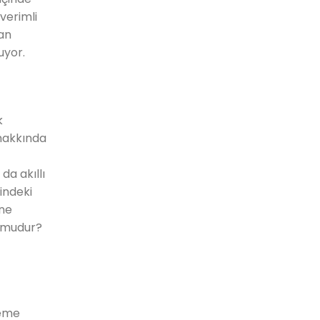
verimli
nan
uyor.
k
 hakkında
da akıllı
rindeki
 ne
u mudur?
leme