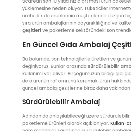
ticaretin son 10 yılda hızla artması ürün paket
yüklemesine neden oluyor. Tüketiciler internetten
üreticiler de ürünlerinin müşterilerine düzgün bi
sıra ürün ambalajlarının dayanıklılığına ve kali
çeşitleri
ve paketleme sektöründeki son trendleri 
En Güncel Gıda Ambalaj Çeşitl
Bu bölümde, son teknolojilerle üretilen ve günü
değiniyoruz. Bunlar arasında
sürdürülebilir amb
kullanımı yer alıyor. Birçoğumuzun bildiği gibi
de o ürünün raf ömrünü korumak, ürün hakkında bi
güncel ambalaj çeşitlerine biraz daha yakından
Sürdürülebilir Ambalaj
Adından da anlaşılabileceği üzere sürdürülebili
paketleme ürünleri olarak açıklanıyor.
Kullan-at
ham maddeler sayesinde sürdürülebilir ambalaj ç