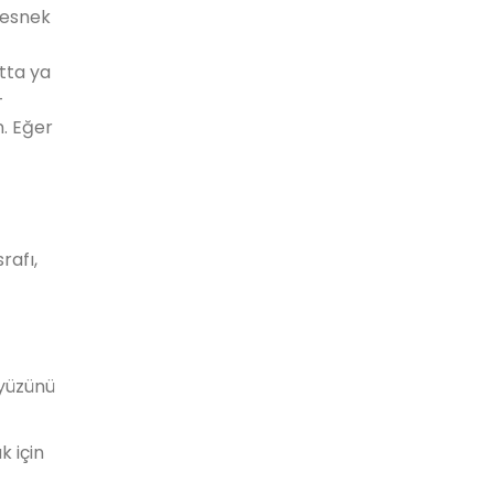
n esnek
atta ya
-
. Eğer
rafı,
 yüzünü
k için